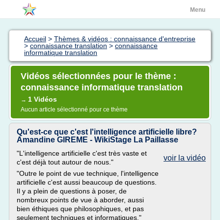
Menu
Accueil
>
Thèmes & vidéos : connaissance d'entreprise
>
connaissance translation
>
connaissance
informatique translation
Vidéos sélectionnées pour le thème :
connaissance informatique translation
1 Vidéos
→
Aucun article sélectionné pour ce thème
Qu'est-ce que c'est l'intelligence artificielle libre?
Amandine GIREME - WikiStage La Paillasse
"L'intelligence artificielle c'est très vaste et
voir la vidéo
c'est déjà tout autour de nous."
"Outre le point de vue technique, l'intelligence
artificielle c'est aussi beaucoup de questions.
Il y a plein de questions à poser, de
nombreux points de vue à aborder, aussi
bien éthiques que philosophiques, et pas
seulement techniques et informatiques."