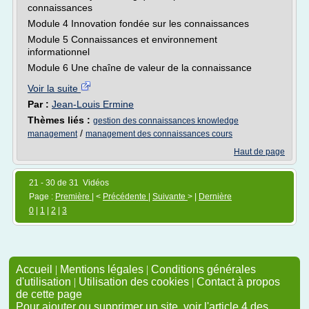
connaissances
Module 4 Innovation fondée sur les connaissances
Module 5 Connaissances et environnement
informationnel
Module 6 Une chaîne de valeur de la connaissance
Voir la suite
Par :
Jean-Louis Ermine
Thèmes liés :
gestion des connaissances knowledge
/
management
management des connaissances cours
Haut de page
21 - 30 de 31 Vidéos
Page :
Première
| <
Précédente
|
Suivante
> |
Dernière
0
|
1
|
2
|
3
Accueil
|
Mentions légales
|
Conditions générales
d'utilisation
|
Utilisation des cookies
|
Contact à propos
de cette page
Pour ajouter ou supprimer un site, voir l'article 4 des