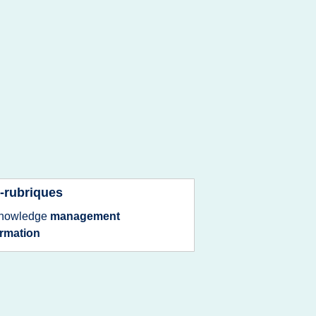
-rubriques
nowledge
management
ormation