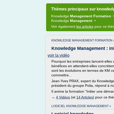
Thèmes principaux sur knowled
Knowledge
Management Formation
Knowledge
Management
•
Voir également
les articles
pour ce th
KNOWLEDGE MANAGEMENT FORMATION 
Knowledge Management : ini
voir la vidéo
Pourquoi les entreprises lancent-el
bénéfices en attendent-elles concrèteme
sont les évolutions en termes de KM c
commettre...
Jean-Yves PRAX, expert du Knowledge
président du groupe Polia, répond à n
Il anime la formation "Initier une dé
→
4 Vidéos
(et
14 Articles
) pour ce th
LOGICIEL KNOWLEDGE MANAGEMENT »