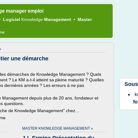
ge manager emploi
•
Logiciel
Knowledge
Management
•
Master
ème
»
tier une démarche
les des démarches de Knowledge Management ? Quels
nt ? Le KM a-t-il atteint sa pleine maturité ? Quelles
Sous
es dernières années ? Les erreurs à ne pas
k
 Management depuis plus de 20 ans, fondateur et
f
os questions.
marche de Knowledge Management" chez...
ème
MASTER KNOWLEDGE MANAGEMENT »