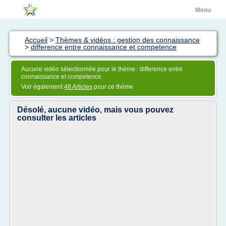
Menu
Accueil
>
Thèmes & vidéos : gestion des connaissance
>
difference entre connaissance et competence
Aucune vidéo sélectionnée pour le thème : difference entre
connaissance et competence
Voir également
48 Articles
pour ce thème
Désolé, aucune vidéo, mais vous pouvez
consulter les articles