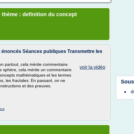
 thème : definition du concept
et énoncés Séances publiques Transmettre les
çon partout, cela mérite commentaire.
voir la vidéo
une sphère, cela mérite un commentaire
 concepts mathématiques et les termes
s, les fractales. En passant, on ne
Sous
onstructions et des preuves.
d
nce