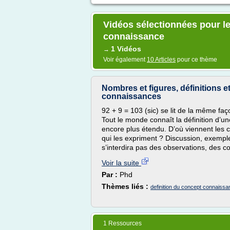
Vidéos sélectionnées pour le
connaissance
1 Vidéos
→
Voir également
10 Articles
pour ce thème
Nombres et figures, définitions 
connaissances
92 + 9 = 103 (sic) se lit de la même fa
Tout le monde connaît la définition d’
encore plus étendu. D’où viennent les
qui les expriment ? Discussion, exemple
s’interdira pas des observations, des c
Voir la suite
Par :
Phd
Thèmes liés :
definition du concept connaissa
1 Ressources