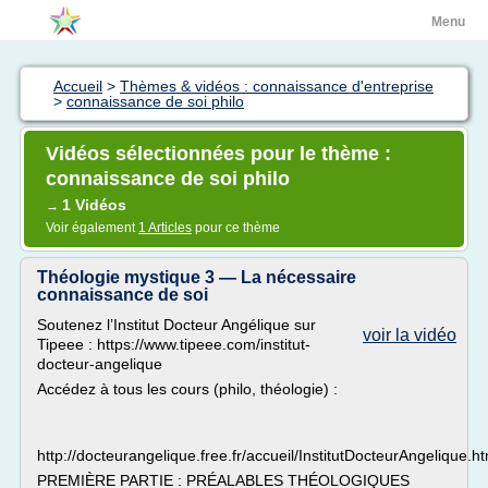
Menu
Accueil
>
Thèmes & vidéos : connaissance d'entreprise
>
connaissance de soi philo
Vidéos sélectionnées pour le thème :
connaissance de soi philo
1 Vidéos
→
Voir également
1 Articles
pour ce thème
Théologie mystique 3 — La nécessaire
connaissance de soi
Soutenez l’Institut Docteur Angélique sur
voir la vidéo
Tipeee : https://www.tipeee.com/institut-
docteur-angelique
Accédez à tous les cours (philo, théologie) :
http://docteurangelique.free.fr/accueil/InstitutDocteurAngelique.h
PREMIÈRE PARTIE : PRÉALABLES THÉOLOGIQUES