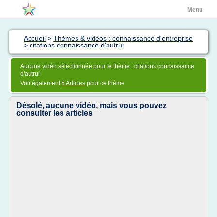
Menu
Accueil
>
Thèmes & vidéos : connaissance d'entreprise
>
citations connaissance d'autrui
Aucune vidéo sélectionnée pour le thème : citations connaissance
d'autrui
Voir également
5 Articles
pour ce thème
Désolé, aucune vidéo, mais vous pouvez
consulter les articles